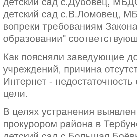
детский сад с.Дубовец, МБ
детский сад с.В.Ломовец, М
вопреки требованиям Закона
образовании" соответствующ
Как поясняли заведующие д
учреждений, причина отсутс
Интернет - недостаточность
цели.
В целях устранения выявле
прокурором района в Тербу
детский сад с.Большая Боёв