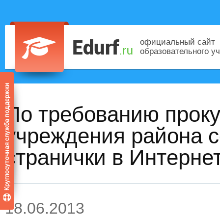
официальный сайт
образовательного у
По требованию прок
учреждения района 
странички в Интерне
18.06.2013