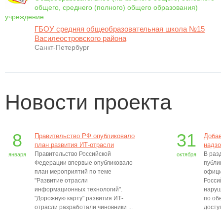
общего, среднего (полного) общего образования)
учреждение
ГБОУ средняя общеобразовательная школа №15
Василеостровского района
Санкт-Петербург
Новости проекта
8
31
Правительство РФ опубликовало
Добав
план развития ИТ-отрасли
надзо
Правительство Российской
В раз
января
октября
Федерации впервые опубликовало
публи
план мероприятий по теме
офици
"Развитие отрасли
Росси
информационных технологий".
наруш
"Дорожную карту" развития ИТ-
по об
отрасли разработали чиновники ...
досту